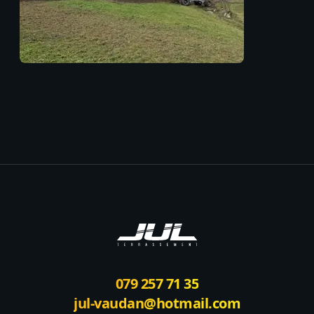
Footer
079 257 71 35
jul-vaudan@hotmail.com