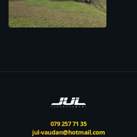
Footer
079 257 71 35
jul-vaudan@hotmail.com