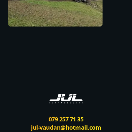
Footer
079 257 71 35
jul-vaudan@hotmail.com