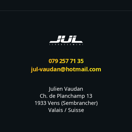
Footer
079 257 71 35
jul-vaudan@hotmail.com
Julien Vaudan

Ch. de Planchamp 13

1933 Vens (Sembrancher)

Valais / Suisse