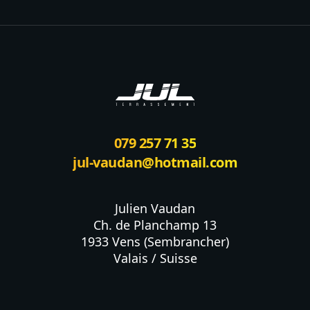
Footer
079 257 71 35
jul-vaudan@hotmail.com
Julien Vaudan

Ch. de Planchamp 13

1933 Vens (Sembrancher)

Valais / Suisse