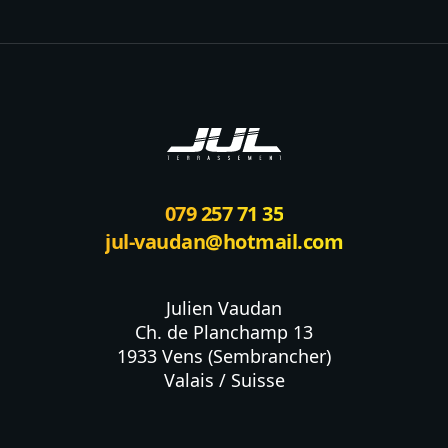
Footer
079 257 71 35
jul-vaudan@hotmail.com
Julien Vaudan

Ch. de Planchamp 13

1933 Vens (Sembrancher)

Valais / Suisse