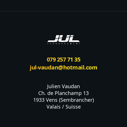
Footer
079 257 71 35
jul-vaudan@hotmail.com
Julien Vaudan

Ch. de Planchamp 13

1933 Vens (Sembrancher)

Valais / Suisse