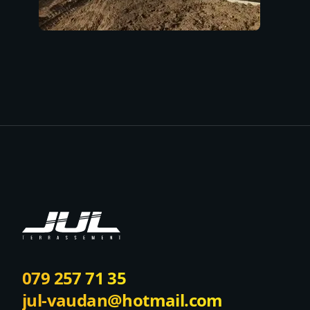
Footer
079 257 71 35
jul-vaudan@hotmail.com