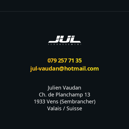
Footer
079 257 71 35
jul-vaudan@hotmail.com
Julien Vaudan

Ch. de Planchamp 13

1933 Vens (Sembrancher)

Valais / Suisse